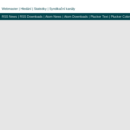
Webmaster
|
Hledání
|
Statistiky
|
Syndikační kanály
RSS News
|
RSS Downloads
|
Atom News
|
Atom Downloads
|
Plucker Text
|
Plucker Color