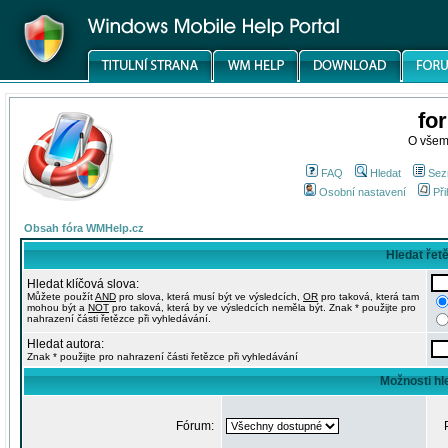
fo
O všem
FAQ
Hledat
Sez
Osobní nastavení
Při
Obsah fóra WMHelp.cz
Hledat řet
Hledat klíčová slova:
Můžete použít
AND
pro slova, která musí být ve výsledcích,
OR
pro taková, která tam
mohou být a
NOT
pro taková, která by ve výsledcích neměla být. Znak * použijte pro
nahrazení části řetězce při vyhledávání.
Hledat autora:
Znak * použijte pro nahrazení části řetězce při vyhledávání
Možnosti hl
Fórum: