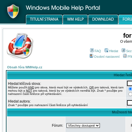
fo
O všem
FAQ
Hledat
Sez
Osobní nastavení
Při
Obsah fóra WMHelp.cz
Hledat řet
Hledat klíčová slova:
Můžete použít
AND
pro slova, která musí být ve výsledcích,
OR
pro taková, která tam
mohou být a
NOT
pro taková, která by ve výsledcích neměla být. Znak * použijte pro
nahrazení části řetězce při vyhledávání.
Hledat autora:
Znak * použijte pro nahrazení části řetězce při vyhledávání
Možnosti hl
Fórum: