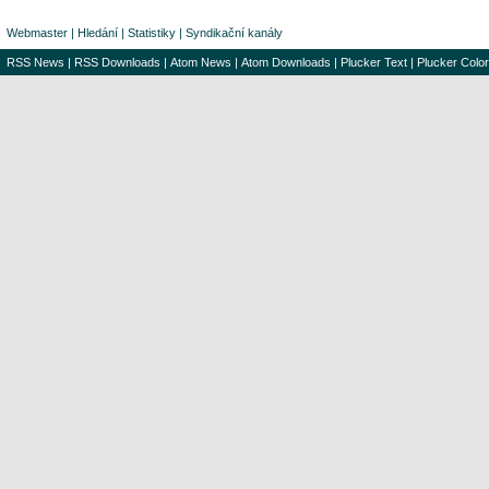
Webmaster
|
Hledání
|
Statistiky
|
Syndikační kanály
RSS News
|
RSS Downloads
|
Atom News
|
Atom Downloads
|
Plucker Text
|
Plucker Color