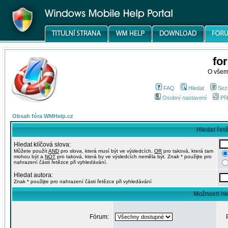
fo
O všem
FAQ
Hledat
Sez
Osobní nastavení
Při
Obsah fóra WMHelp.cz
Hledat řet
Hledat klíčová slova:
Můžete použít
AND
pro slova, která musí být ve výsledcích,
OR
pro taková, která tam
mohou být a
NOT
pro taková, která by ve výsledcích neměla být. Znak * použijte pro
nahrazení části řetězce při vyhledávání.
Hledat autora:
Znak * použijte pro nahrazení části řetězce při vyhledávání
Možnosti hl
Fórum: