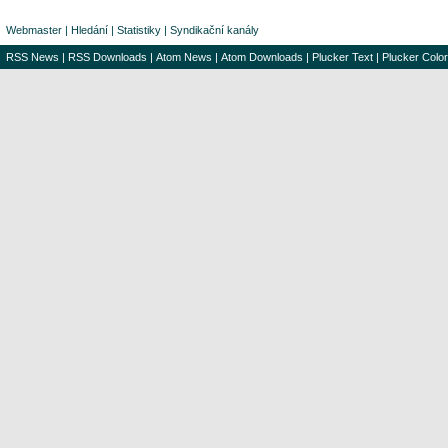
Webmaster
|
Hledání
|
Statistiky
|
Syndikační kanály
RSS News
|
RSS Downloads
|
Atom News
|
Atom Downloads
|
Plucker Text
|
Plucker Color