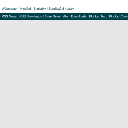
Webmaster
|
Hledání
|
Statistiky
|
Syndikační kanály
RSS News
|
RSS Downloads
|
Atom News
|
Atom Downloads
|
Plucker Text
|
Plucker Color