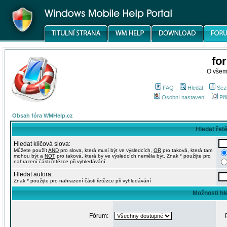
fo
O všem
FAQ
Hledat
Sez
Osobní nastavení
Při
Obsah fóra WMHelp.cz
Hledat řet
Hledat klíčová slova:
Můžete použít
AND
pro slova, která musí být ve výsledcích,
OR
pro taková, která tam
mohou být a
NOT
pro taková, která by ve výsledcích neměla být. Znak * použijte pro
nahrazení části řetězce při vyhledávání.
Hledat autora:
Znak * použijte pro nahrazení části řetězce při vyhledávání
Možnosti hl
Fórum: