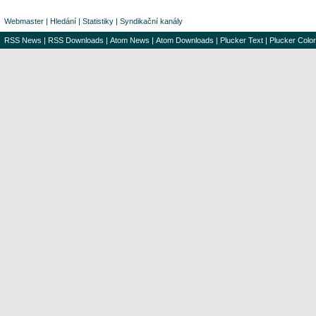
Webmaster
|
Hledání
|
Statistiky
|
Syndikační kanály
RSS News
|
RSS Downloads
|
Atom News
|
Atom Downloads
|
Plucker Text
|
Plucker Color