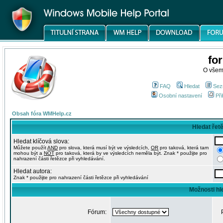
fo
O všem
FAQ
Hledat
Sez
Osobní nastavení
Při
Obsah fóra WMHelp.cz
Hledat řet
Hledat klíčová slova:
Můžete použít
AND
pro slova, která musí být ve výsledcích,
OR
pro taková, která tam
mohou být a
NOT
pro taková, která by ve výsledcích neměla být. Znak * použijte pro
nahrazení části řetězce při vyhledávání.
Hledat autora:
Znak * použijte pro nahrazení části řetězce při vyhledávání
Možnosti hl
Fórum: