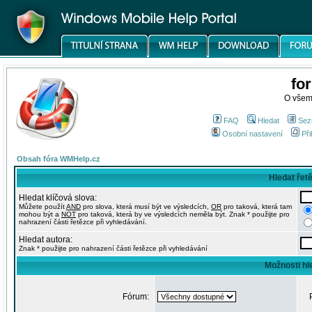
fo
O všem
FAQ
Hledat
Sez
Osobní nastavení
Při
Obsah fóra WMHelp.cz
Hledat řet
Hledat klíčová slova:
Můžete použít
AND
pro slova, která musí být ve výsledcích,
OR
pro taková, která tam
mohou být a
NOT
pro taková, která by ve výsledcích neměla být. Znak * použijte pro
nahrazení části řetězce při vyhledávání.
Hledat autora:
Znak * použijte pro nahrazení části řetězce při vyhledávání
Možnosti hl
Fórum: