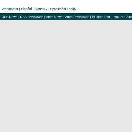
Webmaster
|
Hledání
|
Statistiky
|
Syndikační kanály
RSS News
|
RSS Downloads
|
Atom News
|
Atom Downloads
|
Plucker Text
|
Plucker Color