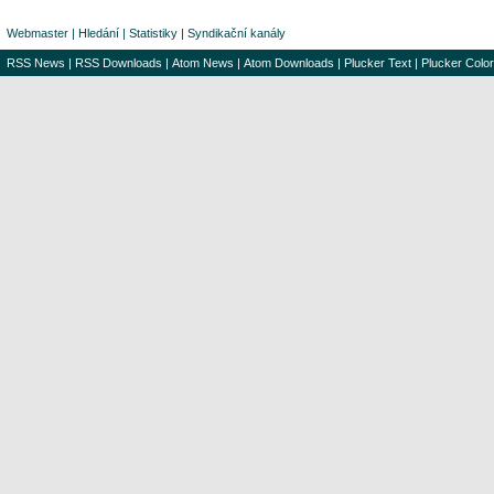
Webmaster
|
Hledání
|
Statistiky
|
Syndikační kanály
RSS News
|
RSS Downloads
|
Atom News
|
Atom Downloads
|
Plucker Text
|
Plucker Color