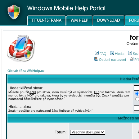
fo
O všem
FAQ
Hledat
Sez
Osobní nastavení
Při
Obsah fóra WMHelp.cz
Hledat řet
Hledat klíčová slova:
Můžete použít
AND
pro slova, která musí být ve výsledcích,
OR
pro taková, která tam
mohou být a
NOT
pro taková, která by ve výsledcích neměla být. Znak * použijte pro
nahrazení části řetězce při vyhledávání.
Hledat autora:
Znak * použijte pro nahrazení části řetězce při vyhledávání
Možnosti hl
Fórum: