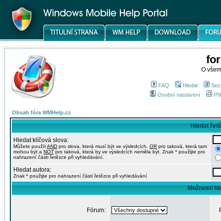
fo
O všem
FAQ
Hledat
Sez
Osobní nastavení
Při
Obsah fóra WMHelp.cz
Hledat řet
Hledat klíčová slova:
Můžete použít
AND
pro slova, která musí být ve výsledcích,
OR
pro taková, která tam
mohou být a
NOT
pro taková, která by ve výsledcích neměla být. Znak * použijte pro
nahrazení části řetězce při vyhledávání.
Hledat autora:
Znak * použijte pro nahrazení části řetězce při vyhledávání
Možnosti hl
Fórum: