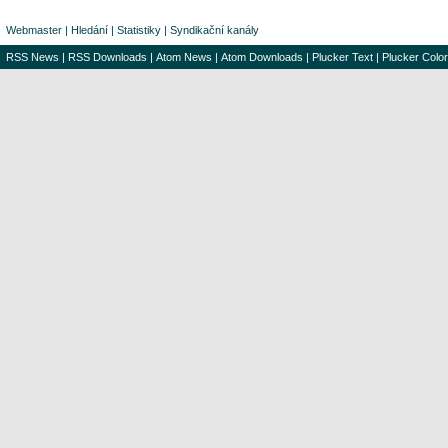
Webmaster
|
Hledání
|
Statistiky
|
Syndikační kanály
RSS News
|
RSS Downloads
|
Atom News
|
Atom Downloads
|
Plucker Text
|
Plucker Color