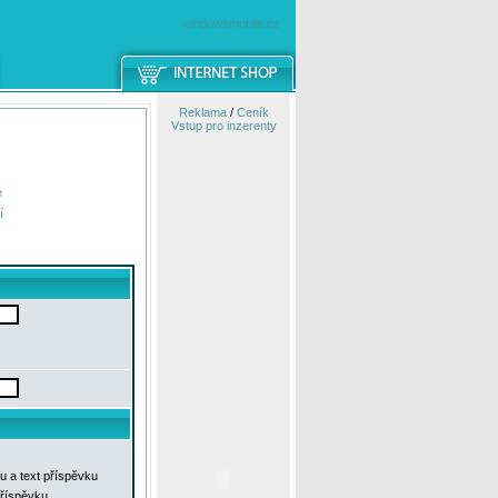
windowsmobile.cz
Reklama
/
Ceník
Vstup pro inzerenty
e
í
u a text příspěvku
příspěvku