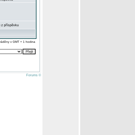
 z příspěvku
váděny v GMT + 1 hodina
Forums ©