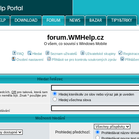
forum.WMHelp.cz
O všem, co souvisí s Windows Mobile
FAQ
Hledat
Seznam uživatelů
Uživatelské skupiny
Registrac
Osobní nastavení
Přihlásit se pro kontrolu soukromých zpráv
Přihlášen
Hledat řetězec
ledcích,
OR
pro taková, která tam
Hledej kterékoliv ze slov nebo výraz jak je uveden
h neměla být. Znak * použijte pro
Hledej všechna slova
edávání
Možnosti hledání
Prohledej předchozí:
Prohledávat název témat
Prohledávat pouze text 