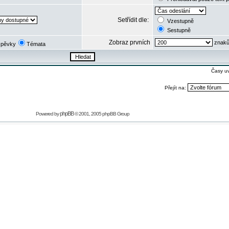
Setřídit dle:
Vzestupně
Sestupně
Zobraz prvních
znaků
spěvky
Témata
Časy u
Přejít na:
phpBB
Powered by
© 2001, 2005 phpBB Group