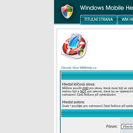
Obsah fóra WMHelp.cz
Hledat klíčová slova:
Můžete použít
AND
pro slova, která musí být ve výs
mohou být a
NOT
pro taková, která by ve výsledcíc
nahrazení části řetězce při vyhledávání.
Hledat autora:
Znak * použijte pro nahrazení části řetězce při vyhl
Fórum: