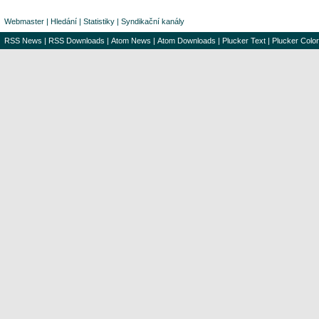
Webmaster
|
Hledání
|
Statistiky
|
Syndikační kanály
RSS News
|
RSS Downloads
|
Atom News
|
Atom Downloads
|
Plucker Text
|
Plucker Color