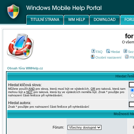
fo
O všem
FAQ
Hledat
Sez
Osobní nastavení
Při
Obsah fóra WMHelp.cz
Hledat řet
Hledat klíčová slova:
Můžete použít
AND
pro slova, která musí být ve výsledcích,
OR
pro taková, která tam
mohou být a
NOT
pro taková, která by ve výsledcích neměla být. Znak * použijte pro
nahrazení části řetězce při vyhledávání.
Hledat autora:
Znak * použijte pro nahrazení části řetězce při vyhledávání
Možnosti hl
Fórum: