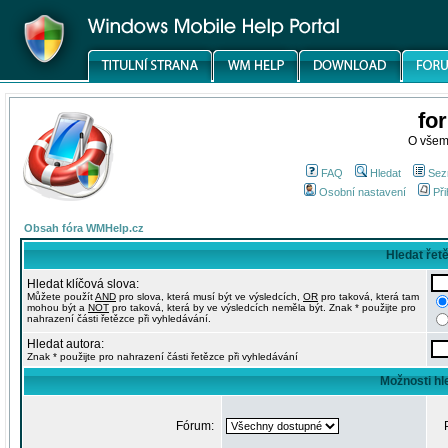
fo
O všem
FAQ
Hledat
Sez
Osobní nastavení
Při
Obsah fóra WMHelp.cz
Hledat řet
Hledat klíčová slova:
Můžete použít
AND
pro slova, která musí být ve výsledcích,
OR
pro taková, která tam
mohou být a
NOT
pro taková, která by ve výsledcích neměla být. Znak * použijte pro
nahrazení části řetězce při vyhledávání.
Hledat autora:
Znak * použijte pro nahrazení části řetězce při vyhledávání
Možnosti hl
Fórum: