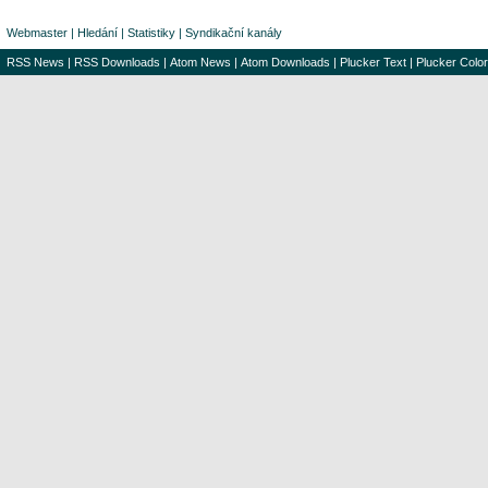
Webmaster
|
Hledání
|
Statistiky
|
Syndikační kanály
RSS News
|
RSS Downloads
|
Atom News
|
Atom Downloads
|
Plucker Text
|
Plucker Color