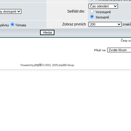
Setřídit dle:
Vzestupně
Sestupně
Zobraz prvních
znaků
spěvky
Témata
Časy u
Přejít na:
phpBB
Powered by
© 2001, 2005 phpBB Group