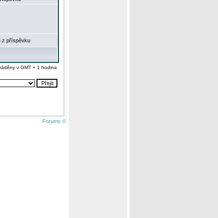
 z příspěvku
váděny v GMT + 1 hodina
Forums ©