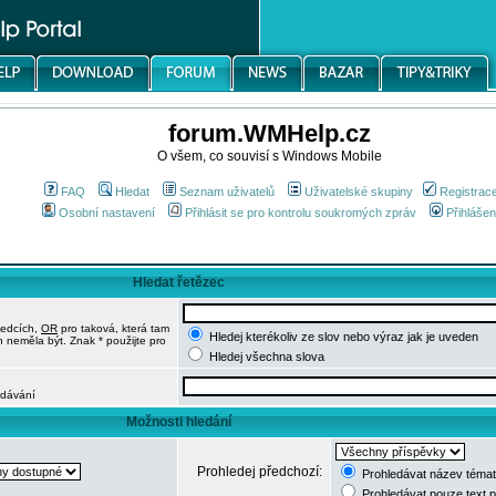
forum.WMHelp.cz
O všem, co souvisí s Windows Mobile
FAQ
Hledat
Seznam uživatelů
Uživatelské skupiny
Registrac
Osobní nastavení
Přihlásit se pro kontrolu soukromých zpráv
Přihlášen
Hledat řetězec
ledcích,
OR
pro taková, která tam
Hledej kterékoliv ze slov nebo výraz jak je uveden
h neměla být. Znak * použijte pro
Hledej všechna slova
edávání
Možnosti hledání
Prohledej předchozí:
Prohledávat název témat
Prohledávat pouze text 