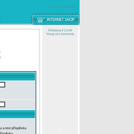
windowsmobile.cz
Reklama
/
Ceník
Vstup pro inzerenty
e
í
u a text příspěvku
příspěvku