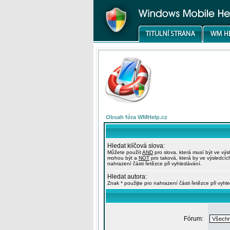
Obsah fóra WMHelp.cz
Hledat klíčová slova:
Můžete použít
AND
pro slova, která musí být ve výs
mohou být a
NOT
pro taková, která by ve výsledcíc
nahrazení části řetězce při vyhledávání.
Hledat autora:
Znak * použijte pro nahrazení části řetězce při vyhl
Fórum: