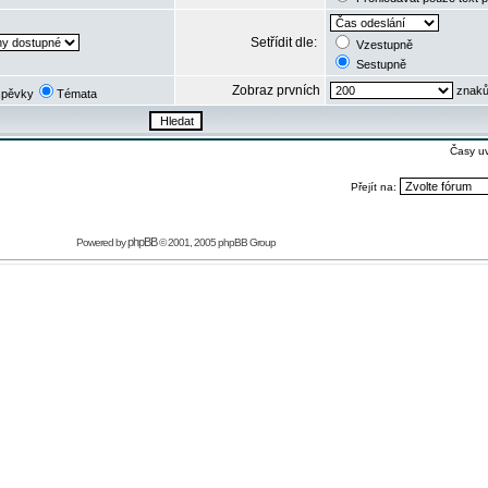
Setřídit dle:
Vzestupně
Sestupně
Zobraz prvních
znaků
spěvky
Témata
Časy u
Přejít na:
phpBB
Powered by
© 2001, 2005 phpBB Group