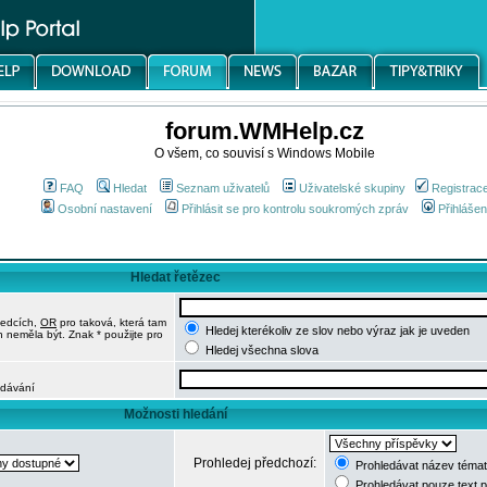
forum.WMHelp.cz
O všem, co souvisí s Windows Mobile
FAQ
Hledat
Seznam uživatelů
Uživatelské skupiny
Registrac
Osobní nastavení
Přihlásit se pro kontrolu soukromých zpráv
Přihlášen
Hledat řetězec
ledcích,
OR
pro taková, která tam
Hledej kterékoliv ze slov nebo výraz jak je uveden
h neměla být. Znak * použijte pro
Hledej všechna slova
edávání
Možnosti hledání
Prohledej předchozí:
Prohledávat název témat
Prohledávat pouze text 