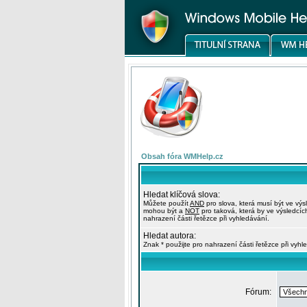
Obsah fóra WMHelp.cz
Hledat klíčová slova:
Můžete použít
AND
pro slova, která musí být ve výs
mohou být a
NOT
pro taková, která by ve výsledcíc
nahrazení části řetězce při vyhledávání.
Hledat autora:
Znak * použijte pro nahrazení části řetězce při vyhl
Fórum: