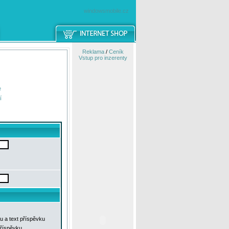
windowsmobile.cz
Reklama
/
Ceník
Vstup pro inzerenty
e
í
u a text příspěvku
příspěvku