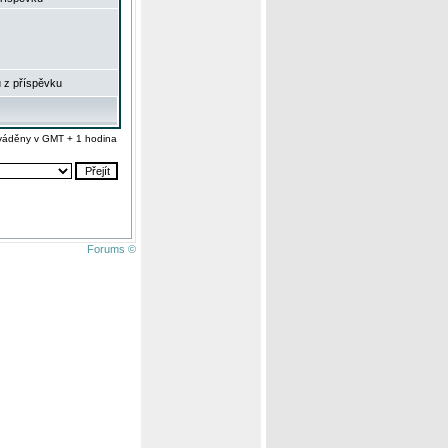
 z příspěvku
váděny v GMT + 1 hodina
Forums ©