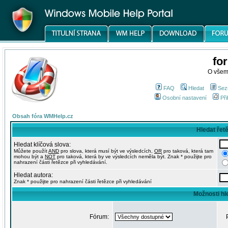
fo
O všem
FAQ
Hledat
Sez
Osobní nastavení
Při
Obsah fóra WMHelp.cz
Hledat řet
Hledat klíčová slova:
Můžete použít
AND
pro slova, která musí být ve výsledcích,
OR
pro taková, která tam
mohou být a
NOT
pro taková, která by ve výsledcích neměla být. Znak * použijte pro
nahrazení části řetězce při vyhledávání.
Hledat autora:
Znak * použijte pro nahrazení části řetězce při vyhledávání
Možnosti hl
Fórum: