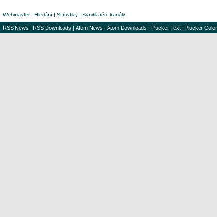
Webmaster
|
Hledání
|
Statistiky
|
Syndikační kanály
RSS News
|
RSS Downloads
|
Atom News
|
Atom Downloads
|
Plucker Text
|
Plucker Color