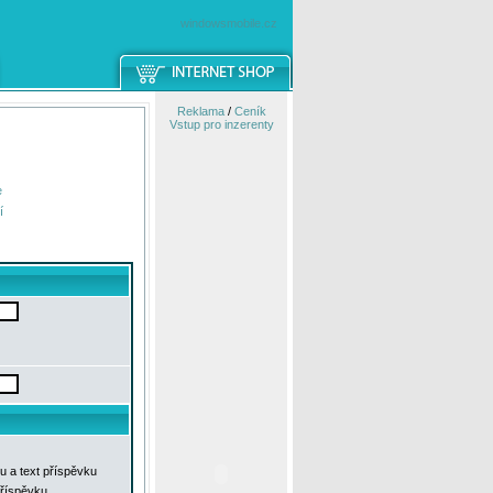
windowsmobile.cz
Reklama
/
Ceník
Vstup pro inzerenty
e
í
u a text příspěvku
příspěvku