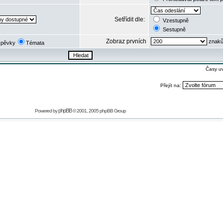
Setřídit dle:
Vzestupně
Sestupně
Zobraz prvních
znaků
spěvky
Témata
Časy u
Přejít na:
phpBB
Powered by
© 2001, 2005 phpBB Group