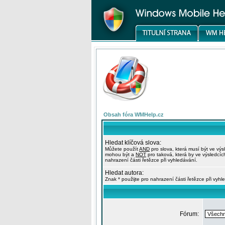
Obsah fóra WMHelp.cz
Hledat klíčová slova:
Můžete použít
AND
pro slova, která musí být ve výs
mohou být a
NOT
pro taková, která by ve výsledcíc
nahrazení části řetězce při vyhledávání.
Hledat autora:
Znak * použijte pro nahrazení části řetězce při vyhl
Fórum: