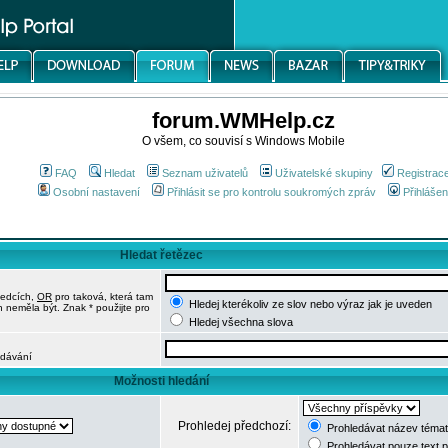
forum.WMHelp.cz
O všem, co souvisí s Windows Mobile
FAQ
Hledat
Seznam uživatelů
Uživatelské skupiny
Registrac
Osobní nastavení
Přihlásit se pro kontrolu soukromých zpráv
Přihlášen
Hledat řetězec
ledcích,
OR
pro taková, která tam
Hledej kterékoliv ze slov nebo výraz jak je uveden
h neměla být. Znak * použijte pro
Hledej všechna slova
edávání
Možnosti hledání
Prohledej předchozí:
Prohledávat název témat
Prohledávat pouze text 