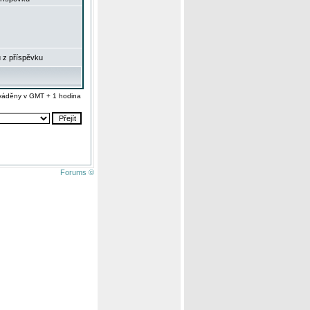
 z příspěvku
váděny v GMT + 1 hodina
Forums ©