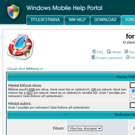
fo
O všem
FAQ
Hledat
Sez
Osobní nastavení
Při
Obsah fóra WMHelp.cz
Hledat řet
Hledat klíčová slova:
Můžete použít
AND
pro slova, která musí být ve výsledcích,
OR
pro taková, která tam
mohou být a
NOT
pro taková, která by ve výsledcích neměla být. Znak * použijte pro
nahrazení části řetězce při vyhledávání.
Hledat autora:
Znak * použijte pro nahrazení části řetězce při vyhledávání
Možnosti hl
Fórum: