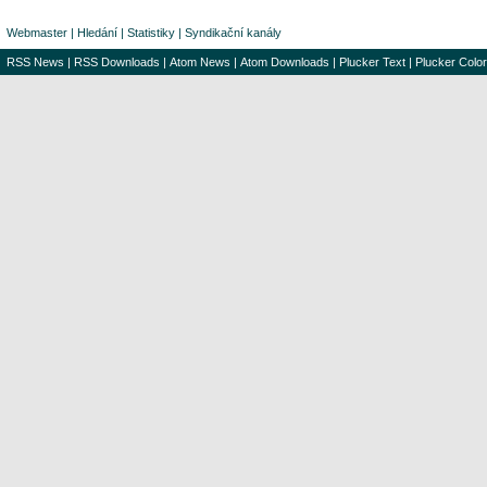
Webmaster
|
Hledání
|
Statistiky
|
Syndikační kanály
RSS News
|
RSS Downloads
|
Atom News
|
Atom Downloads
|
Plucker Text
|
Plucker Color