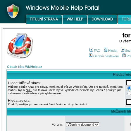
fo
O všem
FAQ
Hledat
Sez
Osobní nastavení
Při
Obsah fóra WMHelp.cz
Hledat řet
Hledat klíčová slova:
Můžete použít
AND
pro slova, která musí být ve výsledcích,
OR
pro taková, která tam
mohou být a
NOT
pro taková, která by ve výsledcích neměla být. Znak * použijte pro
nahrazení části řetězce při vyhledávání.
Hledat autora:
Znak * použijte pro nahrazení části řetězce při vyhledávání
Možnosti hl
Fórum: