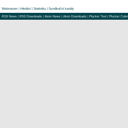
Webmaster
|
Hledání
|
Statistiky
|
Syndikační kanály
RSS News
|
RSS Downloads
|
Atom News
|
Atom Downloads
|
Plucker Text
|
Plucker Color