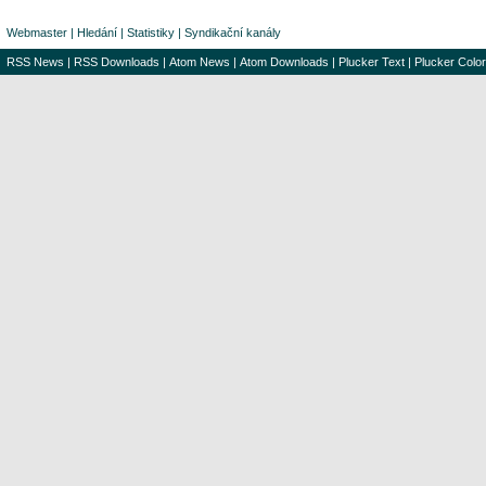
Webmaster
|
Hledání
|
Statistiky
|
Syndikační kanály
RSS News
|
RSS Downloads
|
Atom News
|
Atom Downloads
|
Plucker Text
|
Plucker Color