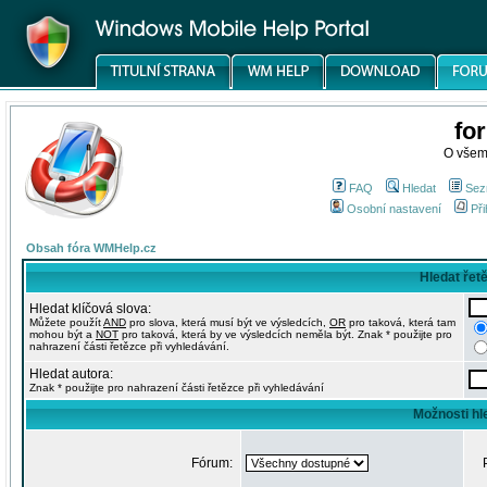
fo
O všem
FAQ
Hledat
Sez
Osobní nastavení
Při
Obsah fóra WMHelp.cz
Hledat řet
Hledat klíčová slova:
Můžete použít
AND
pro slova, která musí být ve výsledcích,
OR
pro taková, která tam
mohou být a
NOT
pro taková, která by ve výsledcích neměla být. Znak * použijte pro
nahrazení části řetězce při vyhledávání.
Hledat autora:
Znak * použijte pro nahrazení části řetězce při vyhledávání
Možnosti hl
Fórum: