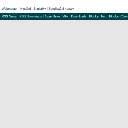
Webmaster
|
Hledání
|
Statistiky
|
Syndikační kanály
RSS News
|
RSS Downloads
|
Atom News
|
Atom Downloads
|
Plucker Text
|
Plucker Color