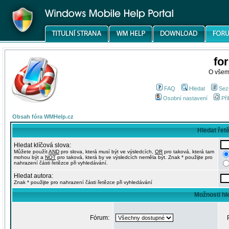
fo
O všem
FAQ
Hledat
Sez
Osobní nastavení
Při
Obsah fóra WMHelp.cz
Hledat řet
Hledat klíčová slova:
Můžete použít
AND
pro slova, která musí být ve výsledcích,
OR
pro taková, která tam
mohou být a
NOT
pro taková, která by ve výsledcích neměla být. Znak * použijte pro
nahrazení části řetězce při vyhledávání.
Hledat autora:
Znak * použijte pro nahrazení části řetězce při vyhledávání
Možnosti hl
Fórum: