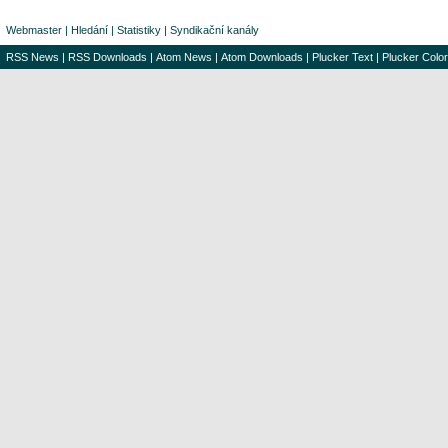
Webmaster
|
Hledání
|
Statistiky
|
Syndikační kanály
RSS News
|
RSS Downloads
|
Atom News
|
Atom Downloads
|
Plucker Text
|
Plucker Color