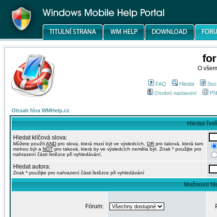
fo
O všem
FAQ
Hledat
Sez
Osobní nastavení
Při
Obsah fóra WMHelp.cz
Hledat řet
Hledat klíčová slova:
Můžete použít
AND
pro slova, která musí být ve výsledcích,
OR
pro taková, která tam
mohou být a
NOT
pro taková, která by ve výsledcích neměla být. Znak * použijte pro
nahrazení části řetězce při vyhledávání.
Hledat autora:
Znak * použijte pro nahrazení části řetězce při vyhledávání
Možnosti hl
Fórum: