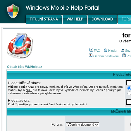
fo
O všem
FAQ
Hledat
Sez
Osobní nastavení
Při
Obsah fóra WMHelp.cz
Hledat řet
Hledat klíčová slova:
Můžete použít
AND
pro slova, která musí být ve výsledcích,
OR
pro taková, která tam
mohou být a
NOT
pro taková, která by ve výsledcích neměla být. Znak * použijte pro
nahrazení části řetězce při vyhledávání.
Hledat autora:
Znak * použijte pro nahrazení části řetězce při vyhledávání
Možnosti hl
Fórum: