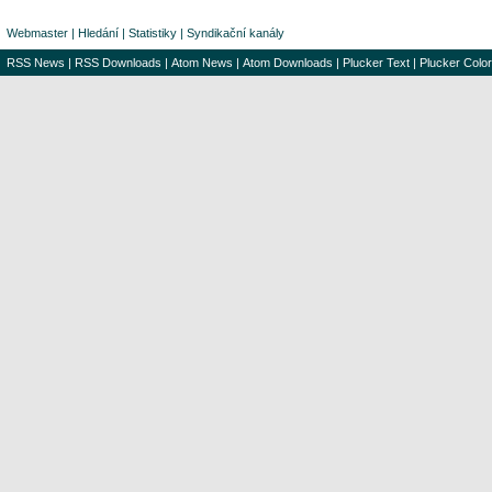
Webmaster
|
Hledání
|
Statistiky
|
Syndikační kanály
RSS News
|
RSS Downloads
|
Atom News
|
Atom Downloads
|
Plucker Text
|
Plucker Color