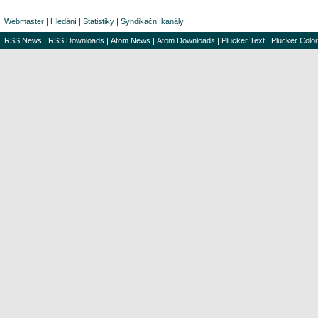
Webmaster
|
Hledání
|
Statistiky
|
Syndikační kanály
RSS News
|
RSS Downloads
|
Atom News
|
Atom Downloads
|
Plucker Text
|
Plucker Color