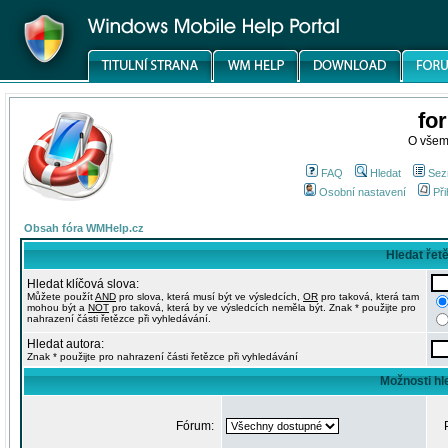
fo
O všem
FAQ
Hledat
Sez
Osobní nastavení
Při
Obsah fóra WMHelp.cz
Hledat řet
Hledat klíčová slova:
Můžete použít
AND
pro slova, která musí být ve výsledcích,
OR
pro taková, která tam
mohou být a
NOT
pro taková, která by ve výsledcích neměla být. Znak * použijte pro
nahrazení části řetězce při vyhledávání.
Hledat autora:
Znak * použijte pro nahrazení části řetězce při vyhledávání
Možnosti hl
Fórum: