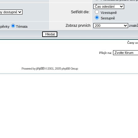
Setřídit dle:
Vzestupně
Sestupně
Zobraz prvních
znaků
spěvky
Témata
Časy u
Přejít na:
phpBB
Powered by
© 2001, 2005 phpBB Group