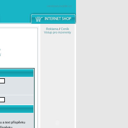
windowsmobile.cz
Reklama
/
Ceník
Vstup pro inzerenty
e
í
u a text příspěvku
příspěvku