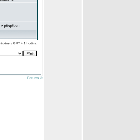
 z příspěvku
váděny v GMT + 1 hodina
Forums ©