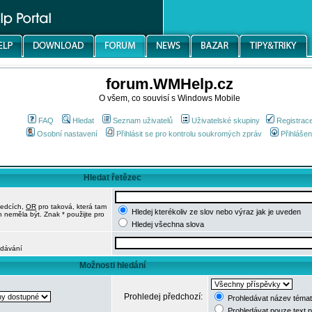
forum.WMHelp.cz
O všem, co souvisí s Windows Mobile
FAQ
Hledat
Seznam uživatelů
Uživatelské skupiny
Registrac
Osobní nastavení
Přihlásit se pro kontrolu soukromých zpráv
Přihlášen
Hledat řetězec
ledcích,
OR
pro taková, která tam
Hledej kterékoliv ze slov nebo výraz jak je uveden
h neměla být. Znak * použijte pro
Hledej všechna slova
edávání
Možnosti hledání
Prohledej předchozí:
Prohledávat název témat
Prohledávat pouze text 