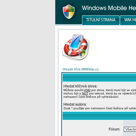
Obsah fóra WMHelp.cz
Hledat klíčová slova:
Můžete použít
AND
pro slova, která musí být ve výs
mohou být a
NOT
pro taková, která by ve výsledcíc
nahrazení části řetězce při vyhledávání.
Hledat autora:
Znak * použijte pro nahrazení části řetězce při vyhl
Fórum: