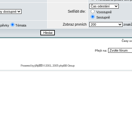
Setřídit dle:
Vzestupně
Sestupně
Zobraz prvních
znaků
spěvky
Témata
Časy u
Přejít na:
phpBB
Powered by
© 2001, 2005 phpBB Group