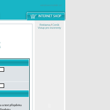
windowsmobile.cz
Reklama
/
Ceník
Vstup pro inzerenty
e
í
u a text příspěvku
příspěvku