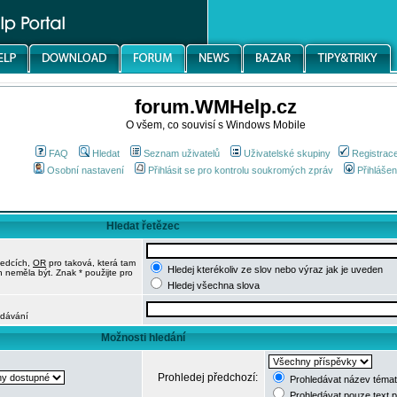
forum.WMHelp.cz
O všem, co souvisí s Windows Mobile
FAQ
Hledat
Seznam uživatelů
Uživatelské skupiny
Registrac
Osobní nastavení
Přihlásit se pro kontrolu soukromých zpráv
Přihlášen
Hledat řetězec
ledcích,
OR
pro taková, která tam
Hledej kterékoliv ze slov nebo výraz jak je uveden
h neměla být. Znak * použijte pro
Hledej všechna slova
edávání
Možnosti hledání
Prohledej předchozí:
Prohledávat název témat
Prohledávat pouze text 