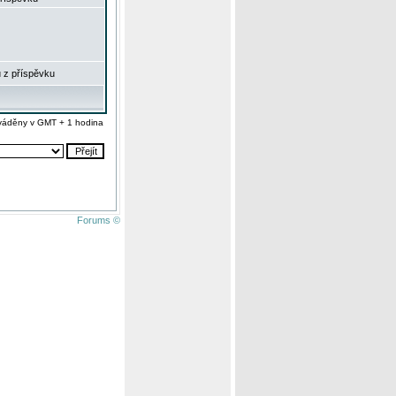
 z příspěvku
váděny v GMT + 1 hodina
Forums ©