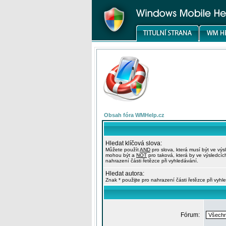
Obsah fóra WMHelp.cz
Hledat klíčová slova:
Můžete použít
AND
pro slova, která musí být ve výs
mohou být a
NOT
pro taková, která by ve výsledcíc
nahrazení části řetězce při vyhledávání.
Hledat autora:
Znak * použijte pro nahrazení části řetězce při vyhl
Fórum: