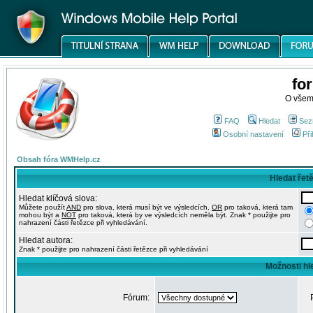
fo
O všem
FAQ
Hledat
Sez
Osobní nastavení
Při
Obsah fóra WMHelp.cz
Hledat řet
Hledat klíčová slova:
Můžete použít
AND
pro slova, která musí být ve výsledcích,
OR
pro taková, která tam
mohou být a
NOT
pro taková, která by ve výsledcích neměla být. Znak * použijte pro
nahrazení části řetězce při vyhledávání.
Hledat autora:
Znak * použijte pro nahrazení části řetězce při vyhledávání
Možnosti hl
Fórum: