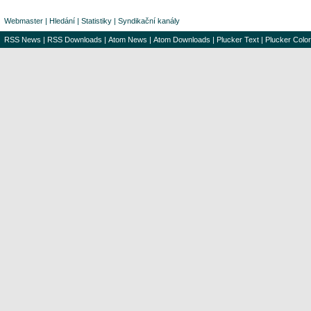
Webmaster
|
Hledání
|
Statistiky
|
Syndikační kanály
RSS News
|
RSS Downloads
|
Atom News
|
Atom Downloads
|
Plucker Text
|
Plucker Color