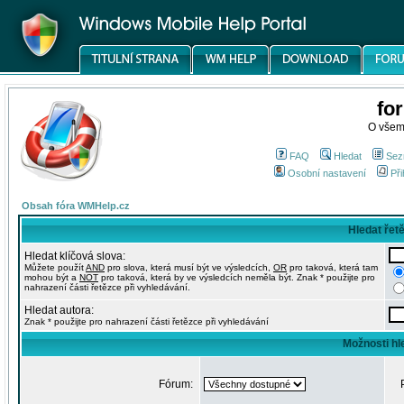
fo
O všem
FAQ
Hledat
Sez
Osobní nastavení
Při
Obsah fóra WMHelp.cz
Hledat řet
Hledat klíčová slova:
Můžete použít
AND
pro slova, která musí být ve výsledcích,
OR
pro taková, která tam
mohou být a
NOT
pro taková, která by ve výsledcích neměla být. Znak * použijte pro
nahrazení části řetězce při vyhledávání.
Hledat autora:
Znak * použijte pro nahrazení části řetězce při vyhledávání
Možnosti hl
Fórum: