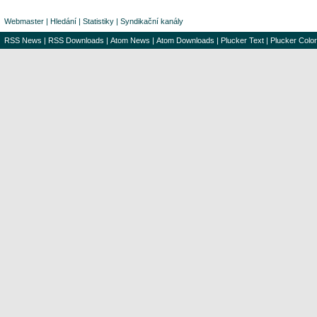
Webmaster
|
Hledání
|
Statistiky
|
Syndikační kanály
RSS News
|
RSS Downloads
|
Atom News
|
Atom Downloads
|
Plucker Text
|
Plucker Color