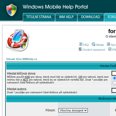
fo
O všem
FAQ
Hledat
Sez
Osobní nastavení
Při
Obsah fóra WMHelp.cz
Hledat řet
Hledat klíčová slova:
Můžete použít
AND
pro slova, která musí být ve výsledcích,
OR
pro taková, která tam
mohou být a
NOT
pro taková, která by ve výsledcích neměla být. Znak * použijte pro
nahrazení části řetězce při vyhledávání.
Hledat autora:
Znak * použijte pro nahrazení části řetězce při vyhledávání
Možnosti hl
Fórum: