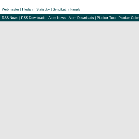
Webmaster
|
Hledání
|
Statistiky
|
Syndikační kanály
RSS News
|
RSS Downloads
|
Atom News
|
Atom Downloads
|
Plucker Text
|
Plucker Color