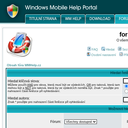
fo
O všem
FAQ
Hledat
Sez
Osobní nastavení
Při
Obsah fóra WMHelp.cz
Hledat řet
Hledat klíčová slova:
Můžete použít
AND
pro slova, která musí být ve výsledcích,
OR
pro taková, která tam
mohou být a
NOT
pro taková, která by ve výsledcích neměla být. Znak * použijte pro
nahrazení části řetězce při vyhledávání.
Hledat autora:
Znak * použijte pro nahrazení části řetězce při vyhledávání
Možnosti hl
Fórum: