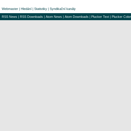
Webmaster
|
Hledání
|
Statistiky
|
Syndikační kanály
RSS News
|
RSS Downloads
|
Atom News
|
Atom Downloads
|
Plucker Text
|
Plucker Color