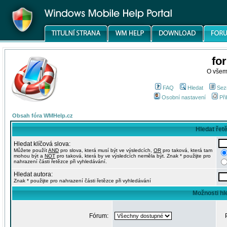
fo
O všem
FAQ
Hledat
Sez
Osobní nastavení
Při
Obsah fóra WMHelp.cz
Hledat řet
Hledat klíčová slova:
Můžete použít
AND
pro slova, která musí být ve výsledcích,
OR
pro taková, která tam
mohou být a
NOT
pro taková, která by ve výsledcích neměla být. Znak * použijte pro
nahrazení části řetězce při vyhledávání.
Hledat autora:
Znak * použijte pro nahrazení části řetězce při vyhledávání
Možnosti hl
Fórum: