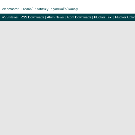
Webmaster
|
Hledání
|
Statistiky
|
Syndikační kanály
RSS News
|
RSS Downloads
|
Atom News
|
Atom Downloads
|
Plucker Text
|
Plucker Color