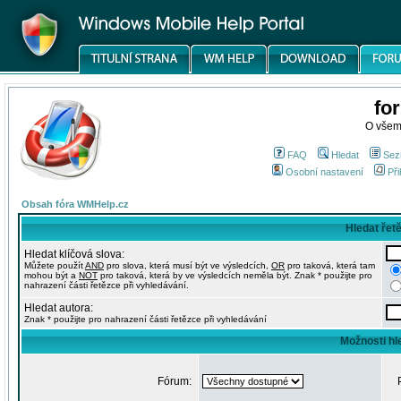
fo
O všem
FAQ
Hledat
Sez
Osobní nastavení
Při
Obsah fóra WMHelp.cz
Hledat řet
Hledat klíčová slova:
Můžete použít
AND
pro slova, která musí být ve výsledcích,
OR
pro taková, která tam
mohou být a
NOT
pro taková, která by ve výsledcích neměla být. Znak * použijte pro
nahrazení části řetězce při vyhledávání.
Hledat autora:
Znak * použijte pro nahrazení části řetězce při vyhledávání
Možnosti hl
Fórum: