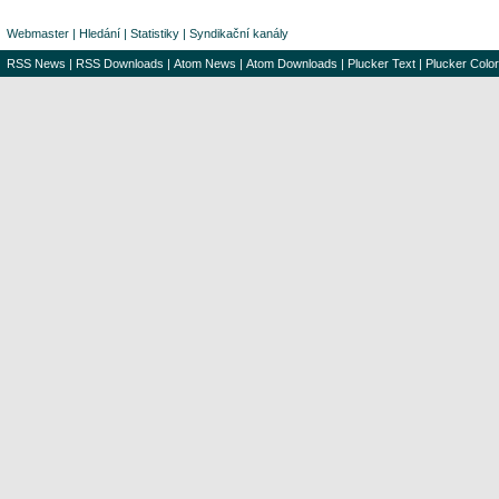
Webmaster
|
Hledání
|
Statistiky
|
Syndikační kanály
RSS News
|
RSS Downloads
|
Atom News
|
Atom Downloads
|
Plucker Text
|
Plucker Color