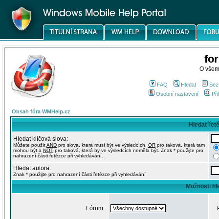
fo
O všem
FAQ
Hledat
Sez
Osobní nastavení
Při
Obsah fóra WMHelp.cz
Hledat řet
Hledat klíčová slova:
Můžete použít
AND
pro slova, která musí být ve výsledcích,
OR
pro taková, která tam
mohou být a
NOT
pro taková, která by ve výsledcích neměla být. Znak * použijte pro
nahrazení části řetězce při vyhledávání.
Hledat autora:
Znak * použijte pro nahrazení části řetězce při vyhledávání
Možnosti hl
Fórum: