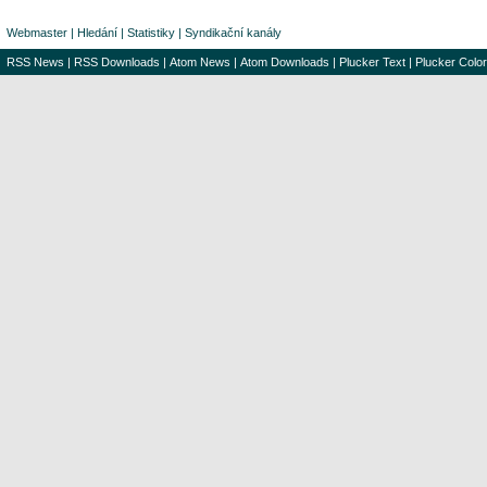
Webmaster
|
Hledání
|
Statistiky
|
Syndikační kanály
RSS News
|
RSS Downloads
|
Atom News
|
Atom Downloads
|
Plucker Text
|
Plucker Color