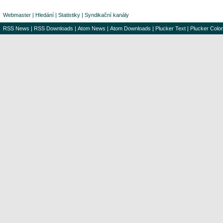
Webmaster
|
Hledání
|
Statistiky
|
Syndikační kanály
RSS News
|
RSS Downloads
|
Atom News
|
Atom Downloads
|
Plucker Text
|
Plucker Color