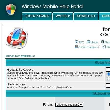
fo
O všem
FAQ
Hledat
Sez
Osobní nastavení
Při
Obsah fóra WMHelp.cz
Hledat řet
Hledat klíčová slova:
Můžete použít
AND
pro slova, která musí být ve výsledcích,
OR
pro taková, která tam
mohou být a
NOT
pro taková, která by ve výsledcích neměla být. Znak * použijte pro
nahrazení části řetězce při vyhledávání.
Hledat autora:
Znak * použijte pro nahrazení části řetězce při vyhledávání
Možnosti hl
Fórum: