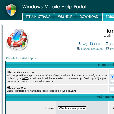
fo
O všem
FAQ
Hledat
Sez
Osobní nastavení
Při
Obsah fóra WMHelp.cz
Hledat řet
Hledat klíčová slova:
Můžete použít
AND
pro slova, která musí být ve výsledcích,
OR
pro taková, která tam
mohou být a
NOT
pro taková, která by ve výsledcích neměla být. Znak * použijte pro
nahrazení části řetězce při vyhledávání.
Hledat autora:
Znak * použijte pro nahrazení části řetězce při vyhledávání
Možnosti hl
Fórum: