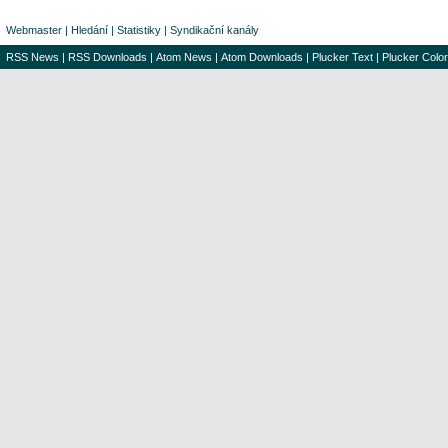
Webmaster
|
Hledání
|
Statistiky
|
Syndikační kanály
RSS News
|
RSS Downloads
|
Atom News
|
Atom Downloads
|
Plucker Text
|
Plucker Color