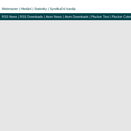
Webmaster
|
Hledání
|
Statistiky
|
Syndikační kanály
RSS News
|
RSS Downloads
|
Atom News
|
Atom Downloads
|
Plucker Text
|
Plucker Color