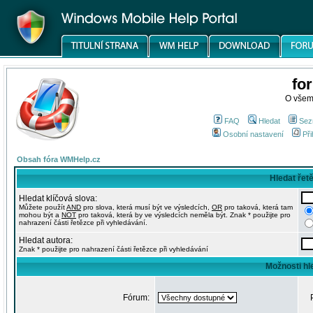
fo
O všem
FAQ
Hledat
Sez
Osobní nastavení
Při
Obsah fóra WMHelp.cz
Hledat řet
Hledat klíčová slova:
Můžete použít
AND
pro slova, která musí být ve výsledcích,
OR
pro taková, která tam
mohou být a
NOT
pro taková, která by ve výsledcích neměla být. Znak * použijte pro
nahrazení části řetězce při vyhledávání.
Hledat autora:
Znak * použijte pro nahrazení části řetězce při vyhledávání
Možnosti hl
Fórum: