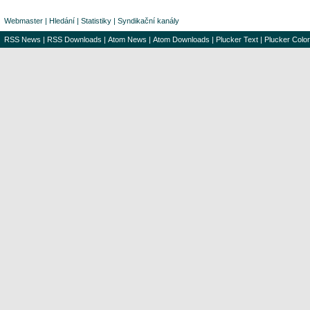
Webmaster
|
Hledání
|
Statistiky
|
Syndikační kanály
RSS News
|
RSS Downloads
|
Atom News
|
Atom Downloads
|
Plucker Text
|
Plucker Color