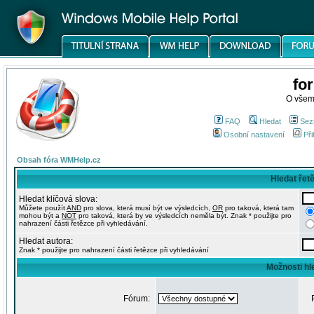
fo
O všem
FAQ
Hledat
Sez
Osobní nastavení
Při
Obsah fóra WMHelp.cz
Hledat řet
Hledat klíčová slova:
Můžete použít
AND
pro slova, která musí být ve výsledcích,
OR
pro taková, která tam
mohou být a
NOT
pro taková, která by ve výsledcích neměla být. Znak * použijte pro
nahrazení části řetězce při vyhledávání.
Hledat autora:
Znak * použijte pro nahrazení části řetězce při vyhledávání
Možnosti hl
Fórum: