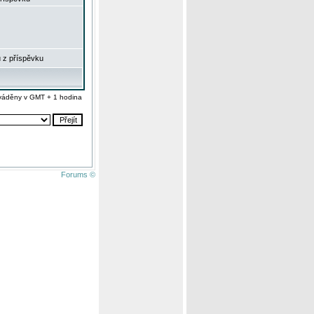
 z příspěvku
váděny v GMT + 1 hodina
Forums ©