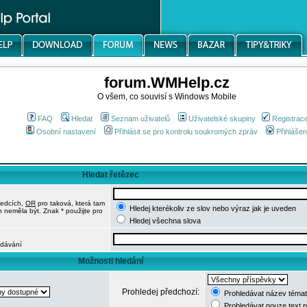
forum.WMHelp.cz
O všem, co souvisí s Windows Mobile
FAQ
Hledat
Seznam uživatelů
Uživatelské skupiny
Registrac
Osobní nastavení
Přihlásit se pro kontrolu soukromých zpráv
Přihlášen
Hledat řetězec
ledcích,
OR
pro taková, která tam
Hledej kterékoliv ze slov nebo výraz jak je uveden
h neměla být. Znak * použijte pro
Hledej všechna slova
edávání
Možnosti hledání
Prohledej předchozí:
Prohledávat název témat
Prohledávat pouze text 