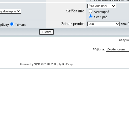
Setřídit dle:
Vzestupně
Sestupně
Zobraz prvních
znaků
spěvky
Témata
Časy u
Přejít na:
phpBB
Powered by
© 2001, 2005 phpBB Group