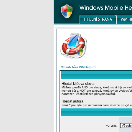
Obsah fóra WMHelp.cz
Hledat klíčová slova:
Můžete použít
AND
pro slova, která musí být ve výs
mohou být a
NOT
pro taková, která by ve výsledcíc
nahrazení části řetězce při vyhledávání.
Hledat autora:
Znak * použijte pro nahrazení části řetězce při vyhl
Fórum: