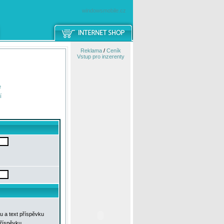
windowsmobile.cz
Reklama
/
Ceník
Vstup pro inzerenty
e
í
u a text příspěvku
příspěvku