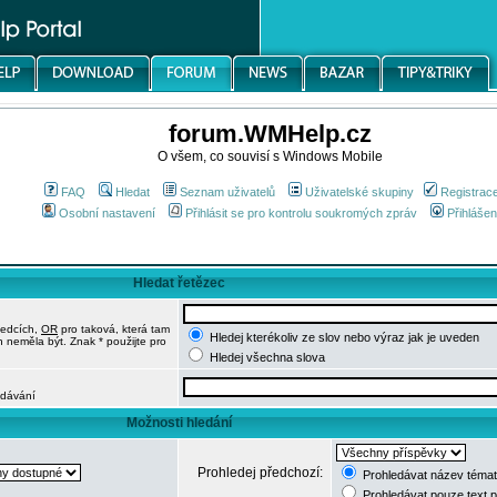
forum.WMHelp.cz
O všem, co souvisí s Windows Mobile
FAQ
Hledat
Seznam uživatelů
Uživatelské skupiny
Registrac
Osobní nastavení
Přihlásit se pro kontrolu soukromých zpráv
Přihlášen
Hledat řetězec
ledcích,
OR
pro taková, která tam
Hledej kterékoliv ze slov nebo výraz jak je uveden
h neměla být. Znak * použijte pro
Hledej všechna slova
edávání
Možnosti hledání
Prohledej předchozí:
Prohledávat název témat
Prohledávat pouze text 