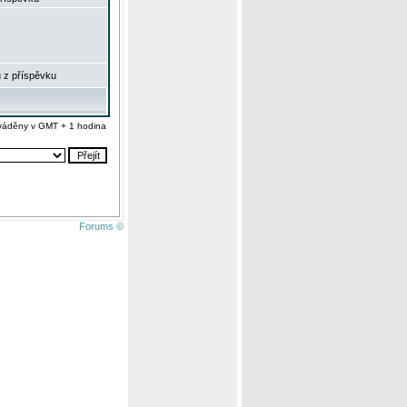
 z příspěvku
váděny v GMT + 1 hodina
Forums ©