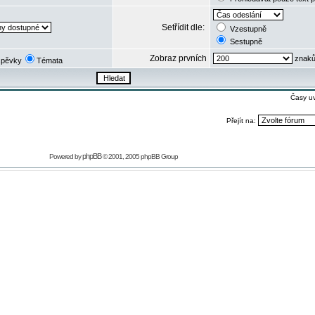
Setřídit dle:
Vzestupně
Sestupně
Zobraz prvních
znaků
spěvky
Témata
Časy u
Přejít na:
phpBB
Powered by
© 2001, 2005 phpBB Group