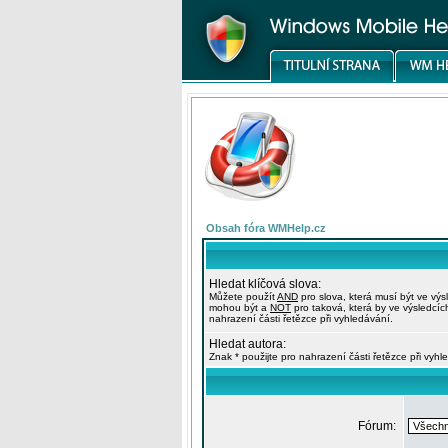
Obsah fóra WMHelp.cz
Hledat klíčová slova:
Můžete použít
AND
pro slova, která musí být ve výs
mohou být a
NOT
pro taková, která by ve výsledcíc
nahrazení části řetězce při vyhledávání.
Hledat autora:
Znak * použijte pro nahrazení části řetězce při vyhl
Fórum: