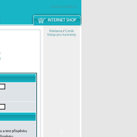
windowsmobile.cz
Reklama
/
Ceník
Vstup pro inzerenty
e
í
u a text příspěvku
příspěvku