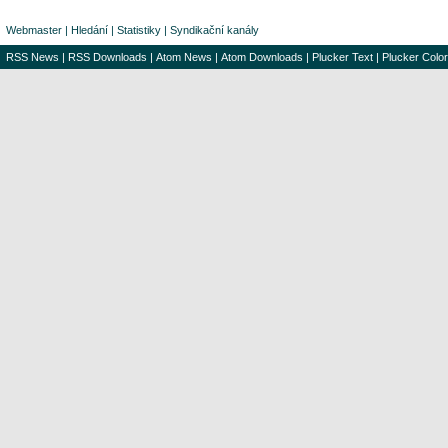
Webmaster
|
Hledání
|
Statistiky
|
Syndikační kanály
RSS News
|
RSS Downloads
|
Atom News
|
Atom Downloads
|
Plucker Text
|
Plucker Color