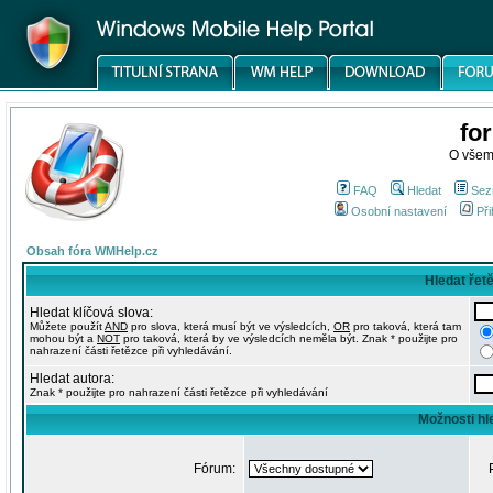
fo
O všem
FAQ
Hledat
Sez
Osobní nastavení
Při
Obsah fóra WMHelp.cz
Hledat řet
Hledat klíčová slova:
Můžete použít
AND
pro slova, která musí být ve výsledcích,
OR
pro taková, která tam
mohou být a
NOT
pro taková, která by ve výsledcích neměla být. Znak * použijte pro
nahrazení části řetězce při vyhledávání.
Hledat autora:
Znak * použijte pro nahrazení části řetězce při vyhledávání
Možnosti hl
Fórum: