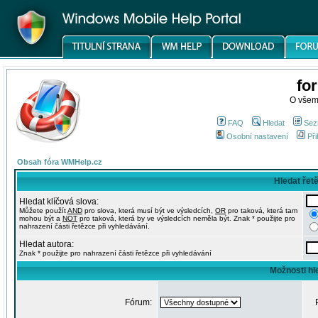
fo
O všem
FAQ
Hledat
Sez
Osobní nastavení
Při
Obsah fóra WMHelp.cz
Hledat řet
Hledat klíčová slova:
Můžete použít
AND
pro slova, která musí být ve výsledcích,
OR
pro taková, která tam
mohou být a
NOT
pro taková, která by ve výsledcích neměla být. Znak * použijte pro
nahrazení části řetězce při vyhledávání.
Hledat autora:
Znak * použijte pro nahrazení části řetězce při vyhledávání
Možnosti hl
Fórum: