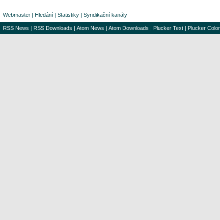
Webmaster
|
Hledání
|
Statistiky
|
Syndikační kanály
RSS News
|
RSS Downloads
|
Atom News
|
Atom Downloads
|
Plucker Text
|
Plucker Color