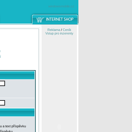
windowsmobile.cz
Reklama
/
Ceník
Vstup pro inzerenty
e
í
u a text příspěvku
příspěvku