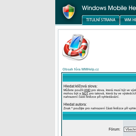
Obsah fóra WMHelp.cz
Hledat klíčová slova:
Můžete použít
AND
pro slova, která musí být ve výs
mohou být a
NOT
pro taková, která by ve výsledcíc
nahrazení části řetězce při vyhledávání.
Hledat autora:
Znak * použijte pro nahrazení části řetězce při vyhl
Fórum: