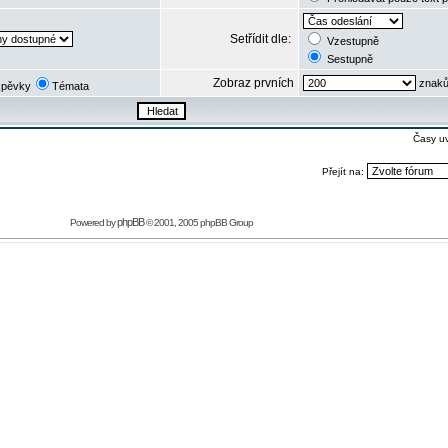
Setřídit dle:
Vzestupně
Sestupně
Zobraz prvních
znaků
spěvky
Témata
Časy u
Přejít na:
phpBB
Powered by
© 2001, 2005 phpBB Group