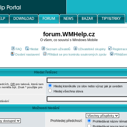
forum.WMHelp.cz
O všem, co souvisí s Windows Mobile
FAQ
Hledat
Seznam uživatelů
Uživatelské skupiny
Registrac
Osobní nastavení
Přihlásit se pro kontrolu soukromých zpráv
Přihlášen
Hledat řetězec
ledcích,
OR
pro taková, která tam
Hledej kterékoliv ze slov nebo výraz jak je uveden
h neměla být. Znak * použijte pro
Hledej všechna slova
edávání
Možnosti hledání
Prohledej předchozí:
Prohledávat název témat
Prohledávat pouze text 