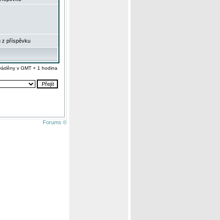
 z příspěvku
váděny v GMT + 1 hodina
Forums ©