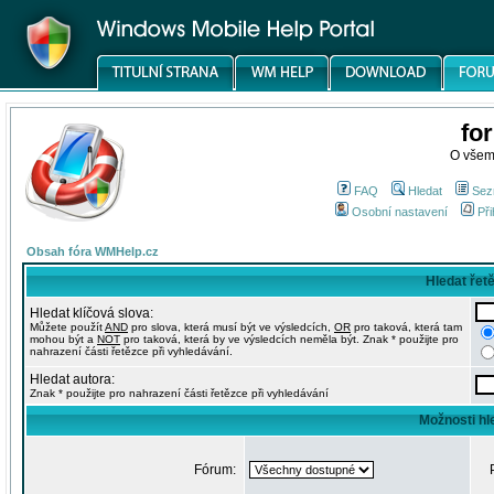
fo
O všem
FAQ
Hledat
Sez
Osobní nastavení
Při
Obsah fóra WMHelp.cz
Hledat řet
Hledat klíčová slova:
Můžete použít
AND
pro slova, která musí být ve výsledcích,
OR
pro taková, která tam
mohou být a
NOT
pro taková, která by ve výsledcích neměla být. Znak * použijte pro
nahrazení části řetězce při vyhledávání.
Hledat autora:
Znak * použijte pro nahrazení části řetězce při vyhledávání
Možnosti hl
Fórum: