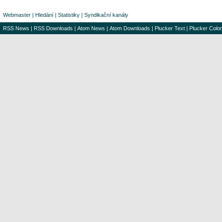
Webmaster
|
Hledání
|
Statistiky
|
Syndikační kanály
RSS News
|
RSS Downloads
|
Atom News
|
Atom Downloads
|
Plucker Text
|
Plucker Color