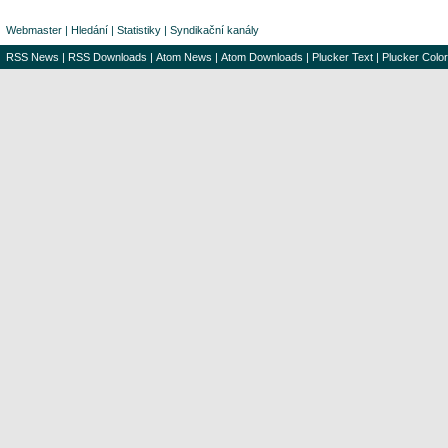
Webmaster
|
Hledání
|
Statistiky
|
Syndikační kanály
RSS News
|
RSS Downloads
|
Atom News
|
Atom Downloads
|
Plucker Text
|
Plucker Color