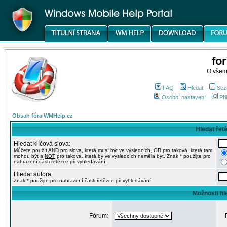
fo
O všem
FAQ
Hledat
Sez
Osobní nastavení
Při
Obsah fóra WMHelp.cz
Hledat řet
Hledat klíčová slova:
Můžete použít
AND
pro slova, která musí být ve výsledcích,
OR
pro taková, která tam
mohou být a
NOT
pro taková, která by ve výsledcích neměla být. Znak * použijte pro
nahrazení části řetězce při vyhledávání.
Hledat autora:
Znak * použijte pro nahrazení části řetězce při vyhledávání
Možnosti hl
Fórum: