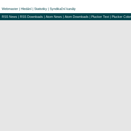
Webmaster
|
Hledání
|
Statistiky
|
Syndikační kanály
RSS News
|
RSS Downloads
|
Atom News
|
Atom Downloads
|
Plucker Text
|
Plucker Color