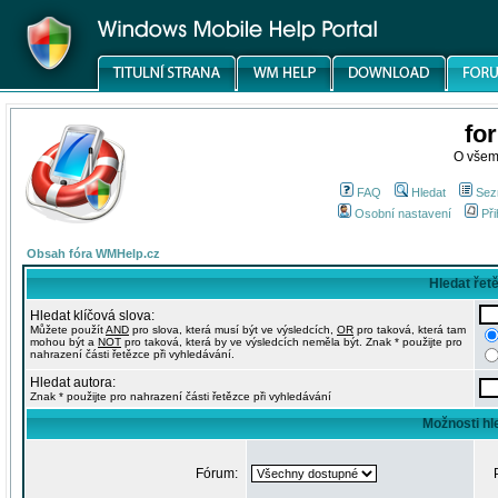
fo
O všem
FAQ
Hledat
Sez
Osobní nastavení
Při
Obsah fóra WMHelp.cz
Hledat řet
Hledat klíčová slova:
Můžete použít
AND
pro slova, která musí být ve výsledcích,
OR
pro taková, která tam
mohou být a
NOT
pro taková, která by ve výsledcích neměla být. Znak * použijte pro
nahrazení části řetězce při vyhledávání.
Hledat autora:
Znak * použijte pro nahrazení části řetězce při vyhledávání
Možnosti hl
Fórum: