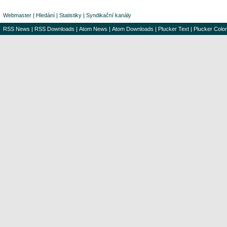
Webmaster
|
Hledání
|
Statistiky
|
Syndikační kanály
RSS News
|
RSS Downloads
|
Atom News
|
Atom Downloads
|
Plucker Text
|
Plucker Color