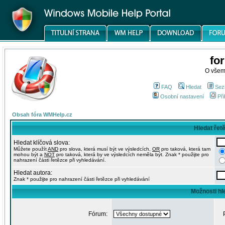
fo
O všem
FAQ
Hledat
Sez
Osobní nastavení
Při
Obsah fóra WMHelp.cz
Hledat řet
Hledat klíčová slova:
Můžete použít
AND
pro slova, která musí být ve výsledcích,
OR
pro taková, která tam
mohou být a
NOT
pro taková, která by ve výsledcích neměla být. Znak * použijte pro
nahrazení části řetězce při vyhledávání.
Hledat autora:
Znak * použijte pro nahrazení části řetězce při vyhledávání
Možnosti hl
Fórum: