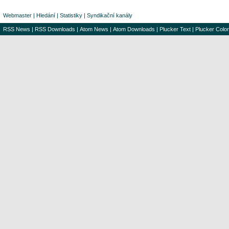
Webmaster
|
Hledání
|
Statistiky
|
Syndikační kanály
RSS News
|
RSS Downloads
|
Atom News
|
Atom Downloads
|
Plucker Text
|
Plucker Color