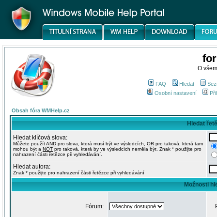
fo
O všem
FAQ
Hledat
Sez
Osobní nastavení
Při
Obsah fóra WMHelp.cz
Hledat řet
Hledat klíčová slova:
Můžete použít
AND
pro slova, která musí být ve výsledcích,
OR
pro taková, která tam
mohou být a
NOT
pro taková, která by ve výsledcích neměla být. Znak * použijte pro
nahrazení části řetězce při vyhledávání.
Hledat autora:
Znak * použijte pro nahrazení části řetězce při vyhledávání
Možnosti hl
Fórum: