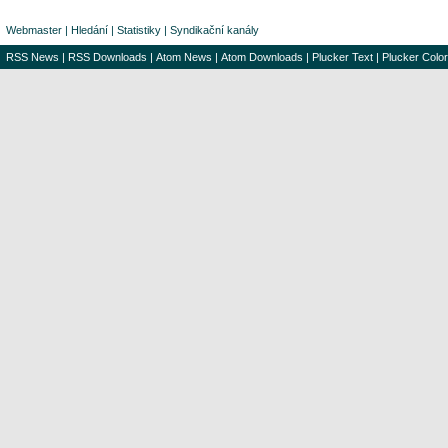
Webmaster
|
Hledání
|
Statistiky
|
Syndikační kanály
RSS News
|
RSS Downloads
|
Atom News
|
Atom Downloads
|
Plucker Text
|
Plucker Color