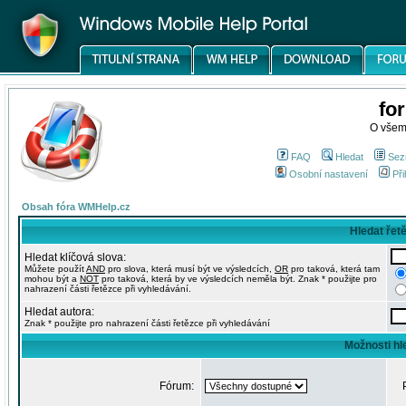
fo
O všem
FAQ
Hledat
Sez
Osobní nastavení
Při
Obsah fóra WMHelp.cz
Hledat řet
Hledat klíčová slova:
Můžete použít
AND
pro slova, která musí být ve výsledcích,
OR
pro taková, která tam
mohou být a
NOT
pro taková, která by ve výsledcích neměla být. Znak * použijte pro
nahrazení části řetězce při vyhledávání.
Hledat autora:
Znak * použijte pro nahrazení části řetězce při vyhledávání
Možnosti hl
Fórum: