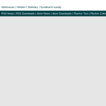
Webmaster
|
Hledání
|
Statistiky
|
Syndikační kanály
RSS News
|
RSS Downloads
|
Atom News
|
Atom Downloads
|
Plucker Text
|
Plucker Color