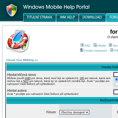
fo
O všem
FAQ
Hledat
Sez
Osobní nastavení
Při
Obsah fóra WMHelp.cz
Hledat řet
Hledat klíčová slova:
Můžete použít
AND
pro slova, která musí být ve výsledcích,
OR
pro taková, která tam
mohou být a
NOT
pro taková, která by ve výsledcích neměla být. Znak * použijte pro
nahrazení části řetězce při vyhledávání.
Hledat autora:
Znak * použijte pro nahrazení části řetězce při vyhledávání
Možnosti hl
Fórum: