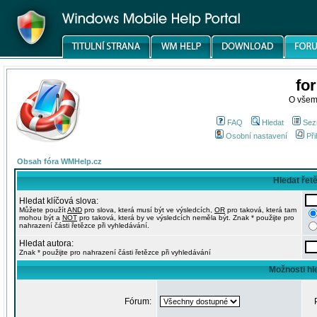
fo
O všem
FAQ
Hledat
Sez
Osobní nastavení
Při
Obsah fóra WMHelp.cz
Hledat řet
Hledat klíčová slova:
Můžete použít
AND
pro slova, která musí být ve výsledcích,
OR
pro taková, která tam
mohou být a
NOT
pro taková, která by ve výsledcích neměla být. Znak * použijte pro
nahrazení části řetězce při vyhledávání.
Hledat autora:
Znak * použijte pro nahrazení části řetězce při vyhledávání
Možnosti hl
Fórum: