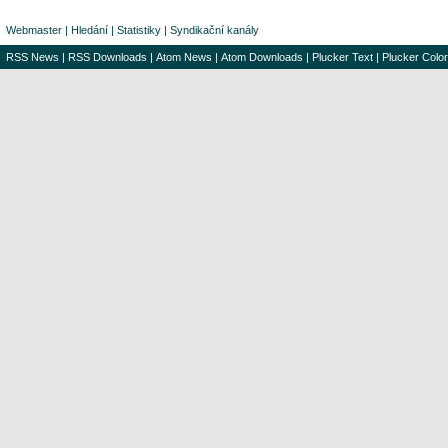
Webmaster
|
Hledání
|
Statistiky
|
Syndikační kanály
RSS News
|
RSS Downloads
|
Atom News
|
Atom Downloads
|
Plucker Text
|
Plucker Color