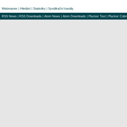
Webmaster
|
Hledání
|
Statistiky
|
Syndikační kanály
RSS News
|
RSS Downloads
|
Atom News
|
Atom Downloads
|
Plucker Text
|
Plucker Color