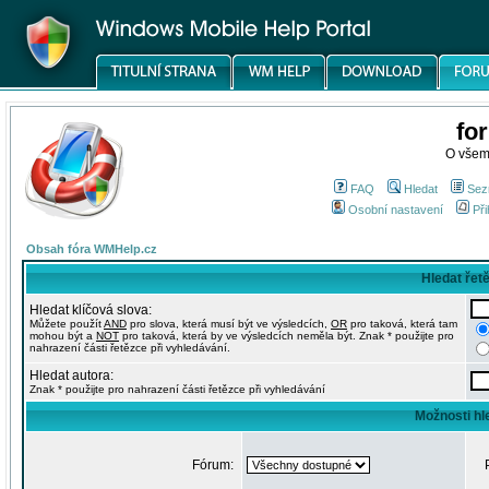
fo
O všem
FAQ
Hledat
Sez
Osobní nastavení
Při
Obsah fóra WMHelp.cz
Hledat řet
Hledat klíčová slova:
Můžete použít
AND
pro slova, která musí být ve výsledcích,
OR
pro taková, která tam
mohou být a
NOT
pro taková, která by ve výsledcích neměla být. Znak * použijte pro
nahrazení části řetězce při vyhledávání.
Hledat autora:
Znak * použijte pro nahrazení části řetězce při vyhledávání
Možnosti hl
Fórum: