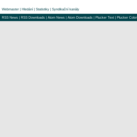
Webmaster
|
Hledání
|
Statistiky
|
Syndikační kanály
RSS News
|
RSS Downloads
|
Atom News
|
Atom Downloads
|
Plucker Text
|
Plucker Color