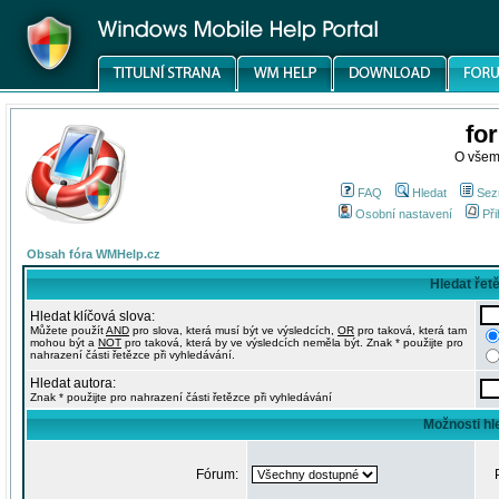
fo
O všem
FAQ
Hledat
Sez
Osobní nastavení
Při
Obsah fóra WMHelp.cz
Hledat řet
Hledat klíčová slova:
Můžete použít
AND
pro slova, která musí být ve výsledcích,
OR
pro taková, která tam
mohou být a
NOT
pro taková, která by ve výsledcích neměla být. Znak * použijte pro
nahrazení části řetězce při vyhledávání.
Hledat autora:
Znak * použijte pro nahrazení části řetězce při vyhledávání
Možnosti hl
Fórum: